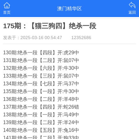
澳门精华区
首页
返回
175期：【猫三狗四】绝杀一段
发表于：2025-03-16 00:54:47
12352686
130期:绝杀一段【四段】开:虎29中
131期:绝杀一段【二段】开:鼠07中
132期:绝杀一段【六段】开:牛30中
133期:绝杀一段【三段】开:鼠07中
134期:绝杀一段【七段】开:马37中
135期:绝杀一段【一段】开:牛30中
136期:绝杀一段【二段】开:羊48中
137期:绝杀一段【四段】开:蛇26错
138期:绝杀一段【一段】开:马49中
139期:绝杀一段【二段】开:羊24中
140期:绝杀一段【五段】开:兔16中
141期:绝杀一段【二段】开:狗33中