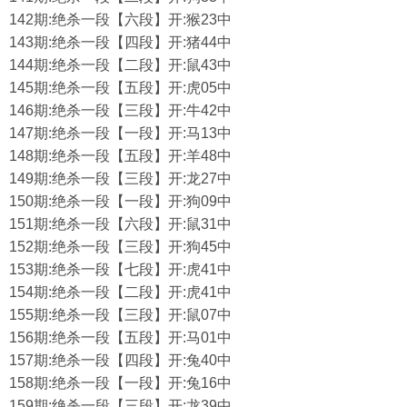
142期:绝杀一段【六段】开:猴23中
143期:绝杀一段【四段】开:猪44中
144期:绝杀一段【二段】开:鼠43中
145期:绝杀一段【五段】开:虎05中
146期:绝杀一段【三段】开:牛42中
147期:绝杀一段【一段】开:马13中
148期:绝杀一段【五段】开:羊48中
149期:绝杀一段【三段】开:龙27中
150期:绝杀一段【一段】开:狗09中
151期:绝杀一段【六段】开:鼠31中
152期:绝杀一段【三段】开:狗45中
153期:绝杀一段【七段】开:虎41中
154期:绝杀一段【二段】开:虎41中
155期:绝杀一段【三段】开:鼠07中
156期:绝杀一段【五段】开:马01中
157期:绝杀一段【四段】开:兔40中
158期:绝杀一段【一段】开:兔16中
159期:绝杀一段【三段】开:龙39中