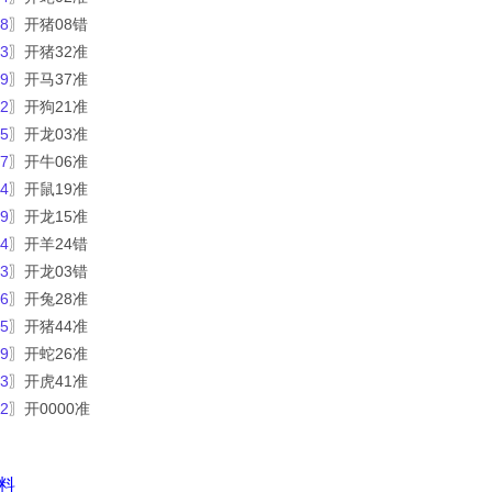
8
〗开猪08错
3
〗开猪32准
9
〗开马37准
2
〗开狗21准
5
〗开龙03准
7
〗开牛06准
4
〗开鼠19准
9
〗开龙15准
4
〗开羊24错
3
〗开龙03错
6
〗开兔28准
5
〗开猪44准
9
〗开蛇26准
3
〗开虎41准
2
〗开0000准
资料