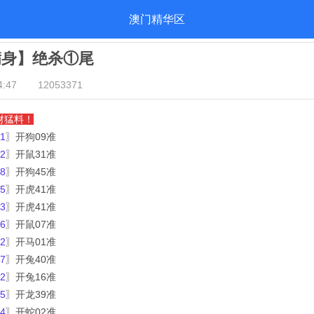
澳门精华区
满身】绝杀①尾
:47
12053371
财猛料！
1
〗开狗09准
2
〗开鼠31准
8
〗开狗45准
5
〗开虎41准
3
〗开虎41准
6
〗开鼠07准
2
〗开马01准
7
〗开兔40准
2
〗开兔16准
5
〗开龙39准
4
〗开蛇02准