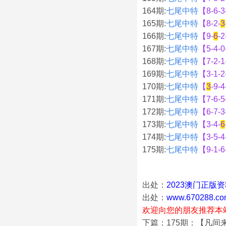
164期:
七尾中特
【8-6-3
165期:
七尾中特
【8-2-
3
166期:
七尾中特
【9-
6
-2
167期:
七尾中特
【5-4-0-
168期:
七尾中特
【
7-2-
1
169期:
七尾中特
【3-1-2-
170期:
七尾中特
【
3
-9-
171期:
七尾中特
【7-6-5-
172期:
七尾中特
【6-7-3
173期:
七尾中特
【3-4-
6
174期:
七尾中特
【3-5-4
175期:
七尾中特
【9-1-6
出处：
2023澳门正版
出处：
www.670288.co
欢迎向您的朋友推荐本
下篇：175期：【凡间