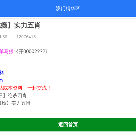
澳门精华区
成瘾】实力五肖
:56
12076413
羊马猴
《开0000????》
资料
m
站或本资料，一起交流！
依旧】绝杀四肖
成瘾】实力五肖
返回首页