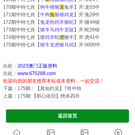
170期中特七肖【
狗牛猪猴
龙
兔羊
】开:龙03中
171期中特七肖【
牛狗
兔
猴猪鸡龙
】开:兔28中
172期中特七肖【
兔龙狗鸡羊猴蛇
】开:猪44错
173期中特七肖【
猪羊马鸡牛龙鼠
】开:蛇26错
174期中特七肖【
猪鸡羊蛇
虎
猴牛
】开:虎41中
175期中特七肖【
猪牛龙虎猴马鸡
】开:0000中
出处：
2023澳门正版资料
出处：
www.670288.com
欢迎向您的朋友推荐本站或本资料，一起交流！
下篇：175期：【真知灼见】7肖中特
上篇：175期:【初心依旧】绝杀四肖
返回首页