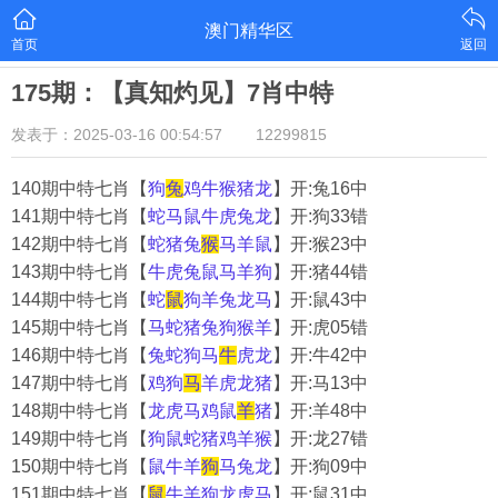
澳门精华区
首页
返回
175期：【真知灼见】7肖中特
发表于：2025-03-16 00:54:57
12299815
140期中特七肖【
狗
兔
鸡牛猴猪龙
】开:兔16中
141期中特七肖【
蛇马鼠牛虎兔龙
】开:狗33错
142期中特七肖【
蛇猪兔
猴
马羊鼠
】开:猴23中
143期中特七肖【
牛虎兔鼠马羊狗
】开:猪44错
144期中特七肖【
蛇
鼠
狗羊兔龙马
】开:鼠43中
145期中特七肖【
马蛇猪兔狗猴羊
】开:虎05错
146期中特七肖【
兔蛇狗马
牛
虎龙
】开:牛42中
147期中特七肖【
鸡狗
马
羊虎龙猪
】开:马13中
148期中特七肖【
龙虎马鸡鼠
羊
猪
】开:羊48中
149期中特七肖【
狗鼠蛇猪鸡羊猴
】开:龙27错
150期中特七肖【
鼠牛羊
狗
马兔龙
】开:狗09中
151期中特七肖【
鼠
牛羊狗龙虎马
】开:鼠31中