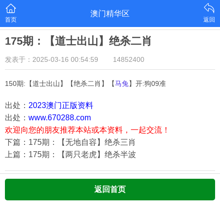
澳门精华区
首页
返回
175期：【道士出山】绝杀二肖
发表于：2025-03-16 00:54:59
14852400
150期:【道士出山】【绝杀二肖】【
马兔
】开:狗09准
出处：
2023澳门正版资料
出处：
www.670288.com
欢迎向您的朋友推荐本站或本资料，一起交流！
下篇：175期：【无地自容】绝杀三肖
上篇：175期：【两只老虎】绝杀半波
返回首页