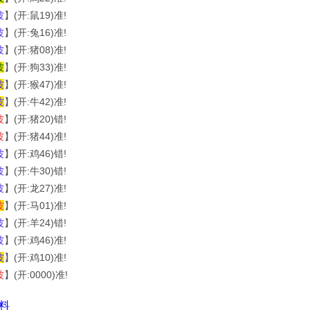
波
】(开:鼠19)准!
波
】(开:兔16)准!
波
】(开:猪08)准!
波
】(开:狗33)准!
波
】(开:猴47)准!
波
】(开:牛42)准!
波
】(开:猪20)错!
波
】(开:猪44)准!
波
】(开:鸡46)错!
波
】(开:牛30)错!
波
】(开:龙27)准!
波
】(开:马01)准!
波
】(开:羊24)错!
波
】(开:鸡46)准!
波
】(开:鸡10)准!
波
】(开:0000)准!
资料