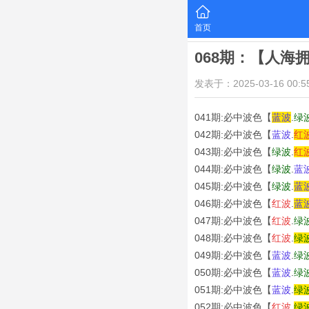
首页
068期：【人海
发表于：2025-03-16 00:55
041期:必中波色【
蓝
波
.
绿
042期:必中波色【
蓝
波
.
红
043期:必中波色【
绿
波
.
红
044期:必中波色【
绿
波
.
蓝
045期:必中波色【
绿
波
.
蓝
046期:必中波色【
红
波
.
蓝
047期:必中波色【
红
波
.
绿
048期:必中波色【
红
波
.
绿
049期:必中波色【
蓝
波
.
绿
050期:必中波色【
蓝
波
.
绿
051期:必中波色【
蓝
波
.
绿
052期:必中波色【
红
波
.
绿