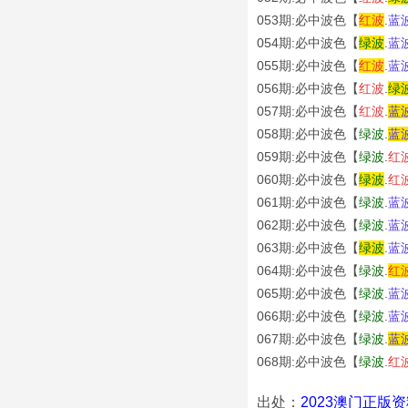
053期:必中波色【
红
波
.
蓝
054期:必中波色【
绿
波
.
蓝
055期:必中波色【
红
波
.
蓝
056期:必中波色【
红
波
.
绿
057期:必中波色【
红
波
.
蓝
058期:必中波色【
绿
波
.
蓝
059期:必中波色【
绿
波
.
红
060期:必中波色【
绿
波
.
红
061期:必中波色【
绿
波
.
蓝
062期:必中波色【
绿
波
.
蓝
063期:必中波色【
绿
波
.
蓝
064期:必中波色【
绿
波
.
红
065期:必中波色【
绿
波
.
蓝
066期:必中波色【
绿
波
.
蓝
067期:必中波色【
绿
波
.
蓝
068期:必中波色【
绿
波
.
红
出处：
2023澳门正版