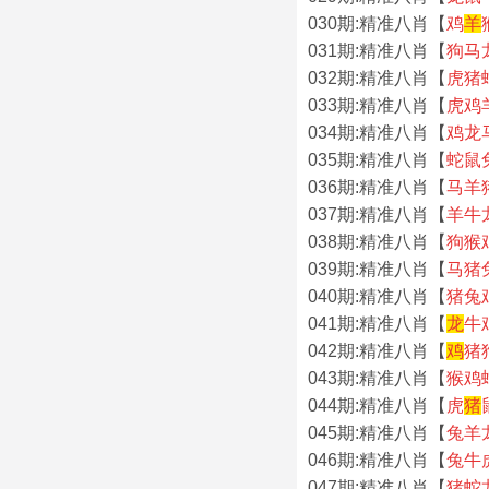
030期:精准八肖【
鸡
羊
031期:精准八肖【
狗马
032期:精准八肖【
虎猪
033期:精准八肖【
虎鸡
034期:精准八肖【
鸡龙
035期:精准八肖【
蛇鼠
036期:精准八肖【
马羊
037期:精准八肖【
羊牛
038期:精准八肖【
狗猴
039期:精准八肖【
马猪
040期:精准八肖【
猪兔
041期:精准八肖【
龙
牛
042期:精准八肖【
鸡
猪
043期:精准八肖【
猴鸡
044期:精准八肖【
虎
猪
045期:精准八肖【
兔羊
046期:精准八肖【
兔牛
047期:精准八肖【
猪蛇