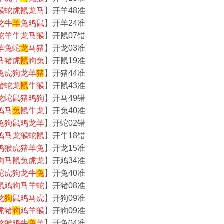
猴蛇虎鼠龙马
】开羊48准
龙牛
羊
兔鸡鼠
】开羊24准
蛇羊牛龙马猴
】开鼠07错
羊兔蛇
龙
马猪
】开龙03准
马猪虎
鼠
狗兔
】开鼠19准
兔虎狗龙羊
猪
】开猪44准
猪蛇龙
鼠
牛猴
】开鼠43准
龙蛇鼠猪鸡狗
】开马49错
鸡马
兔
鼠牛龙
】开兔40准
兔狗鼠鸡龙羊
】开蛇02错
鸡马龙猴蛇鼠
】开牛18错
鸡猴虎猪羊兔
】开龙15准
狗马鼠兔虎龙
】开鸡34准
蛇虎狗龙牛
兔
】开兔40准
鼠鸡狗马羊蛇
】开猪08准
龙
狗
鼠鸡马虎
】开狗09准
虎猪
狗
鸡羊猴
】开狗09准
龙猴鸡牛
兔
羊
】开兔04准