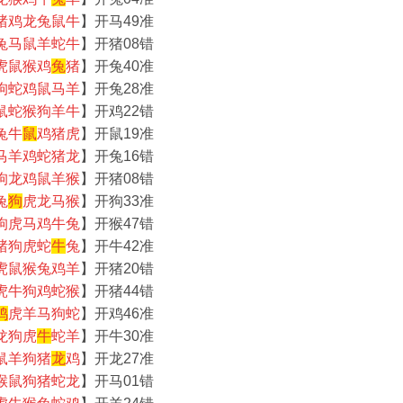
猪鸡龙兔鼠牛
】开马49准
兔马鼠羊蛇牛
】开猪08错
虎鼠猴鸡
兔
猪
】开兔40准
狗蛇鸡鼠马羊
】开兔28准
鼠蛇猴狗羊牛
】开鸡22错
兔牛
鼠
鸡猪虎
】开鼠19准
马羊鸡蛇猪龙
】开兔16错
狗龙鸡鼠羊猴
】开猪08错
兔
狗
虎龙马猴
】开狗33准
狗虎马鸡牛兔
】开猴47错
猪狗虎蛇
牛
兔
】开牛42准
虎鼠猴兔鸡羊
】开猪20错
虎牛狗鸡蛇猴
】开猪44错
鸡
虎羊马狗蛇
】开鸡46准
龙狗虎
牛
蛇羊
】开牛30准
鼠羊狗猪
龙
鸡
】开龙27准
猴鼠狗猪蛇龙
】开马01错