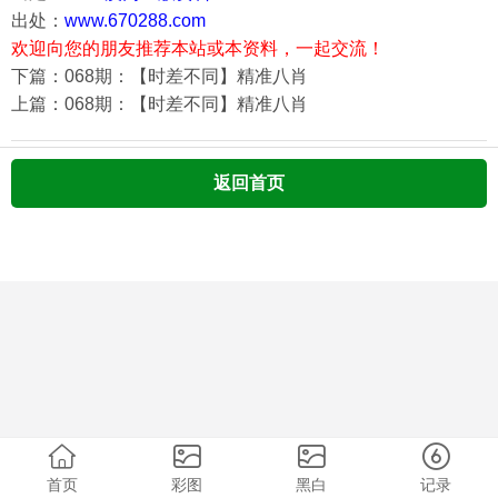
出处：
www.670288.com
欢迎向您的朋友推荐本站或本资料，一起交流！
下篇：068期：【时差不同】精准八肖
上篇：068期：【时差不同】精准八肖
返回首页
首页
彩图
黑白
记录