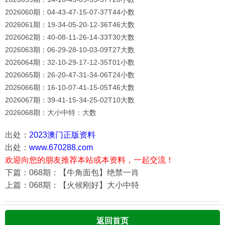
2026060期：04-43-47-15-07-37T44小数
2026061期：19-34-05-20-12-36T46大数
2026062期：40-08-11-26-14-33T30大数
2026063期：06-29-28-10-03-09T27大数
2026064期：32-10-29-17-12-35T01小数
2026065期：26-20-47-31-34-06T24小数
2026066期：16-10-07-41-15-05T46大数
2026067期：39-41-15-34-25-02T10大数
2026068期：大小中特：大数
出处：
2023澳门正版资料
出处：
www.670288.com
欢迎向您的朋友推荐本站或本资料，一起交流！
下篇：068期：【牛角面包】绝禁一肖
上篇：068期：【火候刚好】大小中特
返回首页