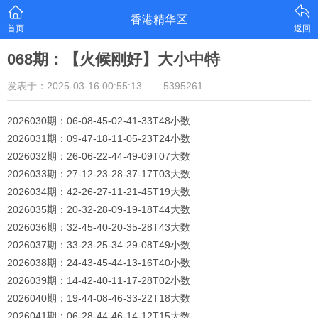
香港精华区
首页
返回
068期：【火候刚好】大小中特
发表于：2025-03-16 00:55:13
5395261
2026030期：06-08-45-02-41-33T48小数
2026031期：09-47-18-11-05-23T24小数
2026032期：26-06-22-44-49-09T07大数
2026033期：27-12-23-28-37-17T03大数
2026034期：42-26-27-11-21-45T19大数
2026035期：20-32-28-09-19-18T44大数
2026036期：32-45-40-20-35-28T43大数
2026037期：33-23-25-34-29-08T49小数
2026038期：24-43-45-44-13-16T40小数
2026039期：14-42-40-11-17-28T02小数
2026040期：19-44-08-46-33-22T18大数
2026041期：06-28-44-46-14-12T15大数