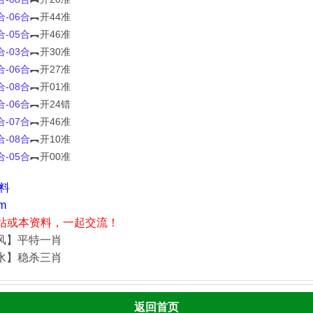
合-06合
︻开44准
合-05合
︻开46准
合-03合
︻开30准
合-06合
︻开27准
合-08合
︻开01准
合-06合
︻开24错
合-07合
︻开46准
合-08合
︻开10准
合-05合
︻开00准
资料
m
站或本资料，一起交流！
藏风】平特一肖
四水】稳杀三肖
返回首页