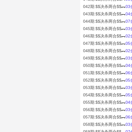
042期:$$决杀两合$$︻
03
043期:$$决杀两合$$︻
04
044期:$$决杀两合$$︻
07
045期:$$决杀两合$$︻
03
046期:$$决杀两合$$︻
02
047期:$$决杀两合$$︻
05
048期:$$决杀两合$$︻
02
049期:$$决杀两合$$︻
03
050期:$$决杀两合$$︻
04
051期:$$决杀两合$$︻
06
052期:$$决杀两合$$︻
05
053期:$$决杀两合$$︻
03
054期:$$决杀两合$$︻
05
055期:$$决杀两合$$︻
04
056期:$$决杀两合$$︻
03
057期:$$决杀两合$$︻
06
058期:$$决杀两合$$︻
03
059期:$$决杀两合$$︻
07