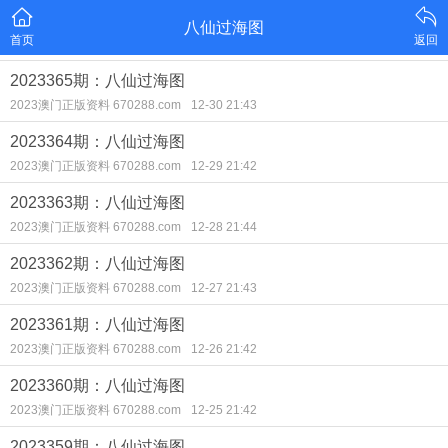
八仙过海图
首页
返回
2023365期：八仙过海图
2023澳门正版资料 670288.com
12-30 21:43
2023364期：八仙过海图
2023澳门正版资料 670288.com
12-29 21:42
2023363期：八仙过海图
2023澳门正版资料 670288.com
12-28 21:44
2023362期：八仙过海图
2023澳门正版资料 670288.com
12-27 21:43
2023361期：八仙过海图
2023澳门正版资料 670288.com
12-26 21:42
2023360期：八仙过海图
2023澳门正版资料 670288.com
12-25 21:42
2023359期：八仙过海图