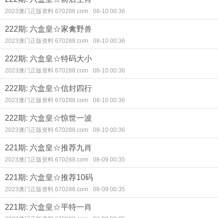
2023澳门正版资料 670288.com
08-10 00:36
222期: 六盒皇☆家禽野兽
2023澳门正版资料 670288.com
08-10 00:36
222期: 六盒皇☆特码大小
2023澳门正版资料 670288.com
08-10 00:36
222期: 六盒皇☆信封四行
2023澳门正版资料 670288.com
08-10 00:36
222期: 六盒皇☆惊世一波
2023澳门正版资料 670288.com
08-10 00:36
221期: 六盒皇☆推荐九肖
2023澳门正版资料 670288.com
08-09 00:35
221期: 六盒皇☆推荐10码
2023澳门正版资料 670288.com
08-09 00:35
221期: 六盒皇☆平特一肖