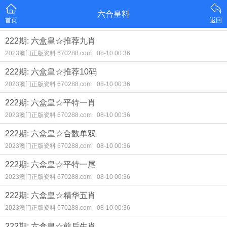
六合皇料
首页
返回
222期: 六盒皇☆推荐九肖
2023澳门正版资料 670288.com
08-10 00:36
222期: 六盒皇☆推荐10码
2023澳门正版资料 670288.com
08-10 00:36
222期: 六盒皇☆平特一肖
2023澳门正版资料 670288.com
08-10 00:36
222期: 六盒皇☆合数单双
2023澳门正版资料 670288.com
08-10 00:36
222期: 六盒皇☆平特一尾
2023澳门正版资料 670288.com
08-10 00:36
222期: 六盒皇☆精华五肖
2023澳门正版资料 670288.com
08-10 00:36
222期: 六盒皇☆前后生肖