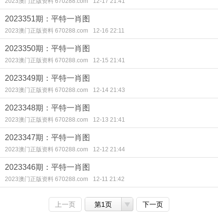
2023澳门正版资料 670288.com
12-17 21:41
2023351期：平特一肖图
2023澳门正版资料 670288.com
12-16 22:11
2023350期：平特一肖图
2023澳门正版资料 670288.com
12-15 21:41
2023349期：平特一肖图
2023澳门正版资料 670288.com
12-14 21:43
2023348期：平特一肖图
2023澳门正版资料 670288.com
12-13 21:41
2023347期：平特一肖图
2023澳门正版资料 670288.com
12-12 21:44
2023346期：平特一肖图
2023澳门正版资料 670288.com
12-11 21:42
上一页
第1页
下一页