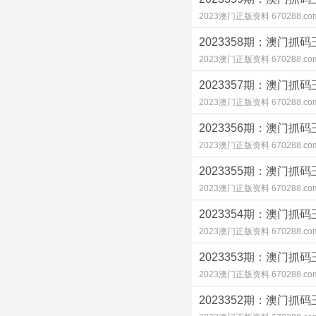
2023澳门正版资料 670288.co
2023358期：澳门抓码
2023澳门正版资料 670288.co
2023357期：澳门抓码
2023澳门正版资料 670288.co
2023356期：澳门抓码
2023澳门正版资料 670288.co
2023355期：澳门抓码
2023澳门正版资料 670288.co
2023354期：澳门抓码
2023澳门正版资料 670288.co
2023353期：澳门抓码
2023澳门正版资料 670288.co
2023352期：澳门抓码