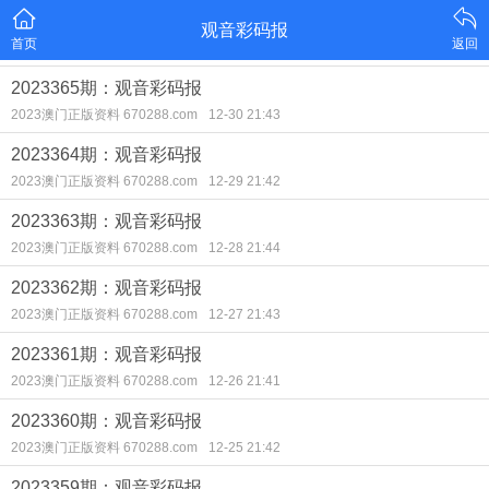
观音彩码报
首页
返回
2023365期：观音彩码报
2023澳门正版资料 670288.com
12-30 21:43
2023364期：观音彩码报
2023澳门正版资料 670288.com
12-29 21:42
2023363期：观音彩码报
2023澳门正版资料 670288.com
12-28 21:44
2023362期：观音彩码报
2023澳门正版资料 670288.com
12-27 21:43
2023361期：观音彩码报
2023澳门正版资料 670288.com
12-26 21:41
2023360期：观音彩码报
2023澳门正版资料 670288.com
12-25 21:42
2023359期：观音彩码报