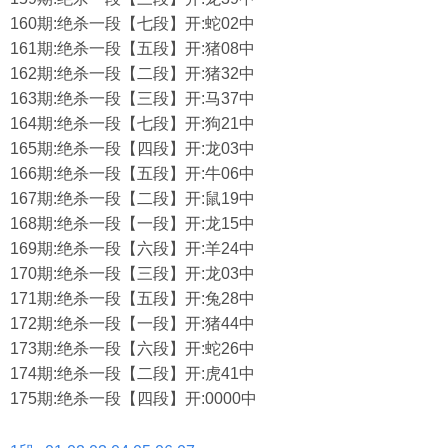
160期:绝杀一段【七段】开:蛇02中
161期:绝杀一段【五段】开:猪08中
162期:绝杀一段【二段】开:猪32中
163期:绝杀一段【三段】开:马37中
164期:绝杀一段【七段】开:狗21中
165期:绝杀一段【四段】开:龙03中
166期:绝杀一段【五段】开:牛06中
167期:绝杀一段【二段】开:鼠19中
168期:绝杀一段【一段】开:龙15中
169期:绝杀一段【六段】开:羊24中
170期:绝杀一段【三段】开:龙03中
171期:绝杀一段【五段】开:兔28中
172期:绝杀一段【一段】开:猪44中
173期:绝杀一段【六段】开:蛇26中
174期:绝杀一段【二段】开:虎41中
175期:绝杀一段【四段】开:0000中