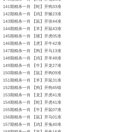
141期精杀一肖 【蛇】开狗33准
142期精杀一肖 【鸡】开猴23准
143期精杀一肖 【鼠】开张44准
144期精杀一肖 【羊】开鼠43准
145期精杀一肖 【猪】开虎05准
146期精杀一肖 【虎】开牛42准
147期精杀一肖 【狗】开马13准
148期精杀一肖 【鸡】开羊48准
149期精杀一肖 【牛】开龙27准
150期精杀一肖 【鼠】开狗09准
151期精杀一肖 【羊】开鼠31准
152期精杀一肖 【狗】开狗45错
153期精杀一肖 【龙】开虎41准
154期精杀一肖 【蛇】开虎41准
155期精杀一肖 【牛】开鼠07准
156期精杀一肖 【鼠】开马01准
157期精杀一肖 【鸡】开兔40准
158期精杀一肖 【羊】开兔16准