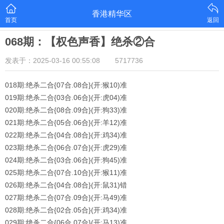
香港精华区
首页
返回
068期：【权色声香】绝杀②合
发表于：2025-03-16 00:55:08
5717736
018期:绝杀二合{07合.08合}(开:猴10)准
019期:绝杀二合{03合.06合}(开:虎04)准
020期:绝杀二合{08合.09合}(开:狗33)准
021期:绝杀二合{05合.06合}(开:羊12)准
022期:绝杀二合{04合.08合}(开:鸡34)准
023期:绝杀二合{06合.07合}(开:虎29)准
024期:绝杀二合{03合.06合}(开:狗45)准
025期:绝杀二合{07合.10合}(开:猴11)准
026期:绝杀二合{04合.08合}(开:鼠31)错
027期:绝杀二合{07合.09合}(开:马49)准
028期:绝杀二合{02合.05合}(开:鸡34)准
029期:绝杀二合{06合.07合}(开:马13)准