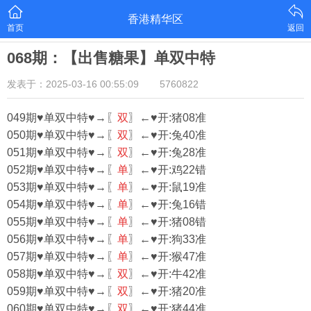
香港精华区
首页
返回
068期：【出售糖果】单双中特
发表于：2025-03-16 00:55:09
5760822
049期♥单双中特♥→〖
双
〗←♥开:猪08准
050期♥单双中特♥→〖
双
〗←♥开:兔40准
051期♥单双中特♥→〖
双
〗←♥开:兔28准
052期♥单双中特♥→〖
单
〗←♥开:鸡22错
053期♥单双中特♥→〖
单
〗←♥开:鼠19准
054期♥单双中特♥→〖
单
〗←♥开:兔16错
055期♥单双中特♥→〖
单
〗←♥开:猪08错
056期♥单双中特♥→〖
单
〗←♥开:狗33准
057期♥单双中特♥→〖
单
〗←♥开:猴47准
058期♥单双中特♥→〖
双
〗←♥开:牛42准
059期♥单双中特♥→〖
双
〗←♥开:猪20准
060期♥单双中特♥→〖
双
〗←♥开:猪44准