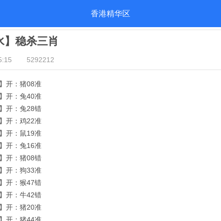
香港精华区
四水】稳杀三肖
:15
5292212
】开：猪08准
】开：兔40准
】开：兔28错
】开：鸡22准
】开：鼠19准
】开：兔16准
】开：猪08错
】开：狗33准
】开：猴47错
】开：牛42错
】开：猪20准
】开：猪44准