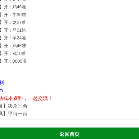
】开：鸡46准
】开：牛30错
】开：龙27准
】开：马01错
】开：羊24准
】开：鸡46准
】开：鸡10准
】开：0000准
资料
m
站或本资料，一起交流！
九泉】决杀㈡合
藏风】平特一肖
返回首页